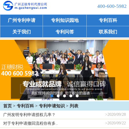
400-600-5982
广州专利申请
专利知识园地
专利百科
关于我们
专利问答
联系我们
首页
>
专利百科
>
专利申请知识
> 列表
>
2020/09/28
广州发明专利申请授权几率？
>
2020/09/22
对于专利申请撤回流程你有多..