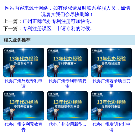
网站内容来源于网络，如有侵权请及时联系客服人员，如情
况属实我们会尽快删除！
上一篇：
广州正穗代办专利注册可加快专..
下一篇：
专利注册误区：申请专利的时候..
相关业务推荐
代办广州外观专利申
代办广州专利申请复
代办广州著录项目变
请
审
更
代办广州专利无效宣
代办广州实用新型...
代办广州发明专利申
告
请